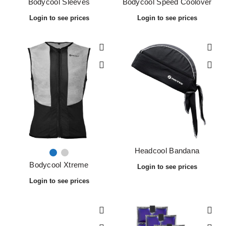
Bodycool Sleeves
Bodycool Speed Coolover
Headcool Bandana
Bodycool Xtreme