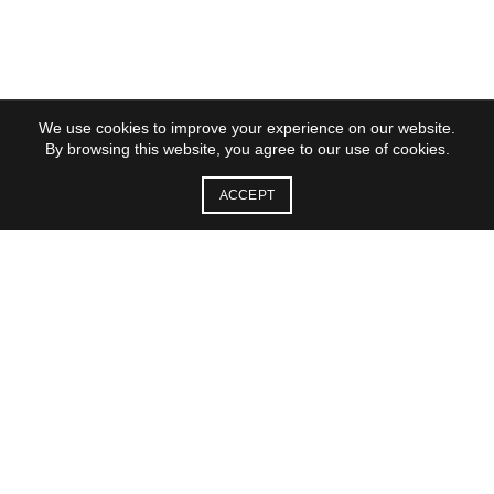
Tehnologii
Markets
Deveniți revânzător
SUPORT
We use cookies to improve your experience on our website.
ÎF
By browsing this website, you agree to our use of cookies.
Comenzi
Transport
ACCEPT
Returnări
CONTUL MEU
Autentifica-te in
Creeaza-ti cont
Contul-meu
Monitorizarea comenzii
COMPANIA
INUTEQ® este o companie mondială în dezvoltarea și producere
de tehnologii și produse inovatoare de răcire personală.